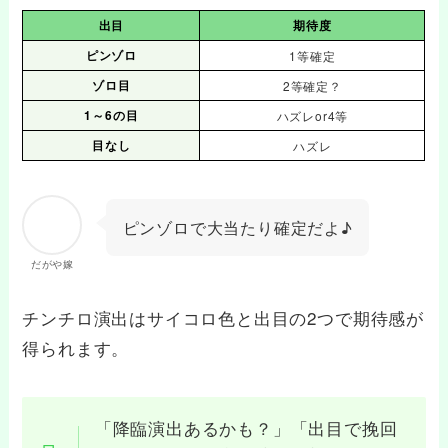
出目
期待度
ピンゾロ
1等確定
ゾロ目
2等確定？
1～6の目
ハズレor4等
目なし
ハズレ
ピンゾロで大当たり確定だよ♪
だがや嫁
チンチロ演出はサイコロ色と出目の2つで期待感が
得られます。
「降臨演出あるかも？」「出目で挽回