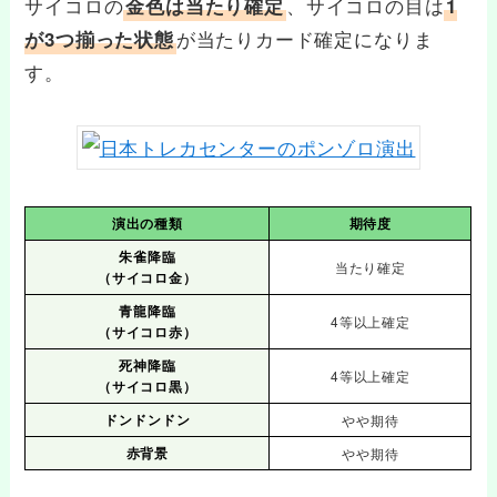
サイコロの
、サイコロの目は
金色は当たり確定
1
が当たりカード確定になりま
が3つ揃った状態
す。
演出の種類
期待度
朱雀降臨
当たり確定
（サイコロ金）
青龍降臨
4等以上確定
（サイコロ赤）
死神降臨
4等以上確定
（サイコロ黒）
ドンドンドン
やや期待
赤背景
やや期待