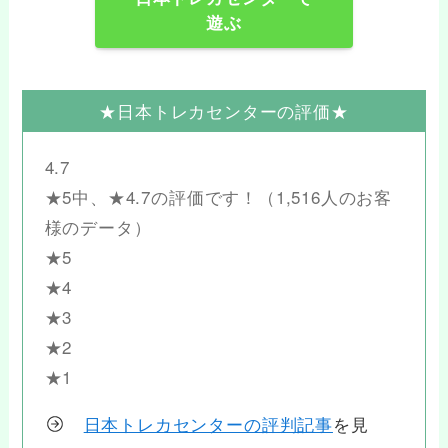
遊ぶ
★日本トレカセンターの評価★
4.7
★5中、★4.7の評価です！（1,516人のお客
様のデータ）
★5
★4
★3
★2
★1
日本トレカセンターの評判記事
を見