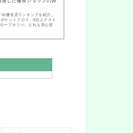
！厳選した優良ショップのみ
すめ優良店ランキングを紹介。
位ポケットクロス、6位エクスト
クローブオリパ、どれも安心安