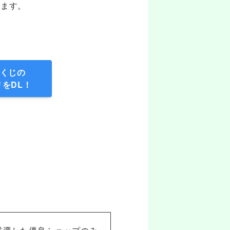
きます。
くじの
リをDL！