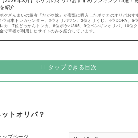
【2026年8月】ポケカのオリパおすすめランキング15選
を紹介
ポケざんまいの筆者『だがや嫁』が実際に購入したポケカのオリパおす
1位日本トレカセンター、2位オリパワン、3位オリくじ、4位DOPA、5
レカ、7位どっかんトレカ、8位ポケパ365、9位ペンギンオリパ、10位
全で筆者が利用したサイトのみを紹介しています。
タップできる目次
ネットオリパ？