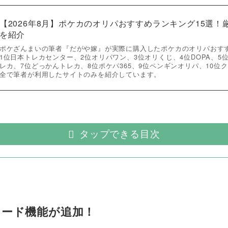
【2026年8月】ポケカのオリパおすすめランキング15選
を紹介
ポケざんまいの筆者『だがや嫁』が実際に購入したポケカのオリパおす
1位日本トレカセンター、2位オリパワン、3位オリくじ、4位DOPA、5
レカ、7位どっかんトレカ、8位ポケパ365、9位ペンギンオリパ、10位
全で筆者が利用したサイトのみを紹介しています。
タップできる目次
コード機能が追加！